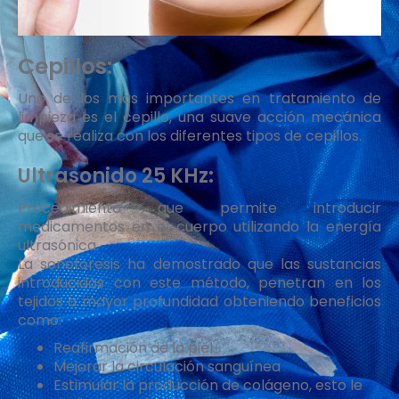
Cepillos:
Uno de los mas importantes en tratamiento de
limpieza es el cepillo, una suave acción mecánica
que se realiza con los diferentes tipos de cepillos.
Ultrasonido 25 KHz:
Procedimiento que permite introducir
medicamentos en el cuerpo utilizando la energía
ultrasónica.
La sonoforesis ha demostrado que las sustancias
introducidas con este método, penetran en los
tejidos a mayor profundidad obteniendo beneficios
como:
Reafirmación de la piel.
Mejorar la circulación sanguínea
Estimular la producción de colágeno, esto le