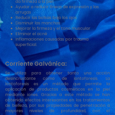
da firmeza a la piel
Ayudar a reducir líneas de expresión y las
arrugas
Reducir las bolsas bajo los ojos
Disminuir las manchas
Mejorar la firmeza y el tono muscular
Eliminar el acné
Inflamaciones causadas por trauma
superficial.
Corriente Galvánica:
Se utiliza para obtener tanto una acción
desincrustante como de iontoforesis. La
Iontoforesis es un método que permite la
aplicación de productos cosméticos en la piel
mediante iones. Gracias a este método se han
obtenido efectos interesantes en los tratamientos
de belleza, por sus propiedades de penetración a
mayores niveles de profundidad, con el