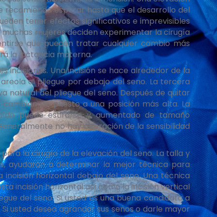
se recomienda esperar hasta que el desarrollo del
eden tener efectos significativos e imprevisibles
o, muchas mujeres deciden experimentar la cirugía
sentirse que pueden tratar cualquier cambio más
ará la lactancia materna.
 incisiones. Una incisión se hace alrededor de la
 areola al pliegue por debajo del seno. La tercera
rva natural del pliegue del seno. Después de quitar
se cambian de puesto a una posición más alta. La
aído puede estirarse y aumentado de tamaño
Generalmente no hay alteración de la sensibilidad
ara la cirugía de la elevación del seno. La talla y
las, ayudaran a determinar la mejor técnica para
a incisión horizontal debajo del seno. Una técnica
ta incisión horizontal así como la incisión vertical
liegue del seno. Si usted es una buena candidata a
. Si usted desea agrandar sus senos o darle mayor