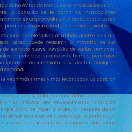
sted debe evitar de tomar estas medicaciones por
te la consulta se le darán las instrucciones
ón mamaria es un procedimiento ambulatorio, usted
ue permanezca con usted para el día siguiente.
a menudo posible volver al trabajo dentro de 4 a 6
asos, usted puede reasumir la mayoría de sus
a de ejercicio suave, después de varias semanas.
lestar periódico durante este tiempo, pero tales
be informar de inmediato a su doctor. Cualquier
na semana.
 se vean más firmes y más levantados. La posición
embarazada, su talla mamaria debe seguir siendo
 y los efectos del envejecimiento alterarán
os que varia de mujer a mujer. Si, después de un
rma de sus senos, usted puede elegir experimentar
ra restablecer su contorno y aspecto más joven.