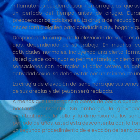
inflamatorias pueden causar hemorragia, así que u
un período del tiempo antes de cirugía. Duran
preoperatorios adicionales. La cirugía de reducci
necesitará a alguien para conducirle a su hogar y q
Después de la cirugía de la elevación del seno, es 
días, dependiendo de su trabajo. En muchos c
actividades normales, incluyendo una cierta form
Usted puede continuar experimentando un cierto ma
sensaciones son normales. El dolor severo se de
actividad sexual se debe evitar por un mínimo de u
La cirugía de elevación del seno hará que sus senos
de sus areolas y del pezón será realzada.
A menos que usted gane o pierda de peso o quede 
bastante constante. Sin embargo, la gravedad
eventualmente la talla y la dimensión de los sen
período de años, usted esta descontenta con la fo
un segundo procedimiento de elevación del seno pa