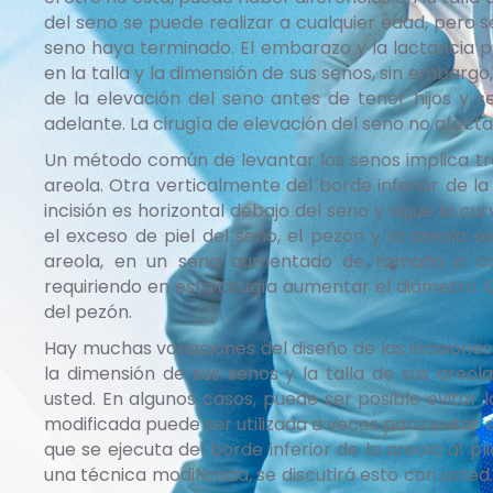
del seno se puede realizar a cualquier edad, pero 
seno haya terminado. El embarazo y la lactancia pu
en la talla y la dimensión de sus senos, sin embarg
de la elevación del seno antes de tener hijos y 
adelante. La cirugía de elevación del seno no afect
Un método común de levantar los senos implica tres
areola. Otra verticalmente del borde inferior de la
incisión es horizontal debajo del seno y sigue la cu
el exceso de piel del seno, el pezón y la areola 
areola, en un seno aumentado de tamaño o c
requiriendo en esta cirugía aumentar el diámetro. 
del pezón.
Hay muchas variaciones del diseño de las incisiones p
la dimensión de sus senos y la talla de sus areo
usted. En algunos casos, puede ser posible evitar l
modificada puede ser utilizada a veces para evitar es
que se ejecuta del borde inferior de la areola al p
una técnica modificada, se discutirá esto con usted