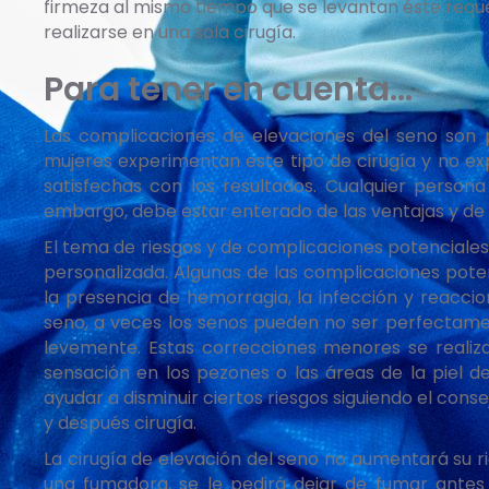
firmeza al mismo tiempo que se levantan éste requer
realizarse en una sola cirugía.
Para tener en cuenta…
Las complicaciones de elevaciones del seno son
mujeres experimentan este tipo de cirugía y no 
satisfechas con los resultados. Cualquier persona
embargo, debe estar enterado de las ventajas y de l
El tema de riesgos y de complicaciones potenciales 
personalizada. Algunas de las complicaciones pote
la presencia de hemorragia, la infección y reacci
seno, a veces los senos pueden no ser perfectamen
levemente. Estas correcciones menores se reali
sensación en los pezones o las áreas de la piel 
ayudar a disminuir ciertos riesgos siguiendo el consej
y después cirugía.
La cirugía de elevación del seno no aumentará su ri
una fumadora, se le pedirá dejar de fumar antes d