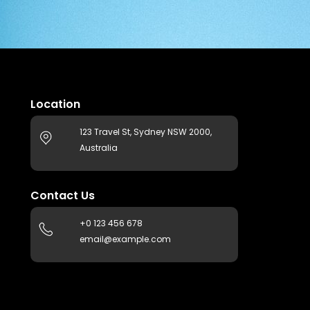
Location
123 Travel St, Sydney NSW 2000,
Australia
Contact Us
+0 123 456 678
email@example.com