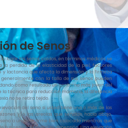
ión de Senos
 su lugar los senos caídos, en términos médicos se
la perdida de la elasticidad de la piel, factores
 y lactancia que afecta la dimensión y la firmeza
s generalmente con la talla de sus senos pueden
, dando como resultado un contorno más joven del
 de la técnica para reducción mamaria, la diferencia
a no se retira tejido.
levación del seno si usted tiene una o más de las
pezones y/o las areolas que señalan hacia abajo,
l seno o un seno firme bien colocado mientras que
 de sus senos así como su dimensión. Una elevación