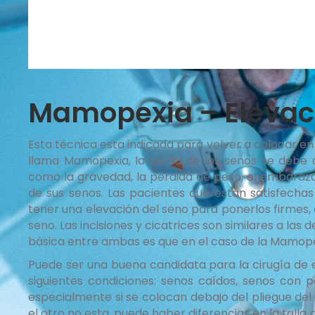
Mamopexia – Elevac
Esta técnica esta indicada para volver a colocar en
llama Mamopexia, la caída de los senos se debe a 
como la gravedad, la pérdida de peso, el embarazo
de sus senos. Las pacientes que están satisfecha
tener una elevación del seno para ponerlos firmes
seno. Las incisiones y cicatrices son similares a las
básica entre ambas es que en el caso de la Mamopexi
Puede ser una buena candidata para la cirugía de e
siguientes condiciones: senos caídos, senos con 
especialmente si se colocan debajo del pliegue de
el otro no esta, puede haber diferencias en la talla