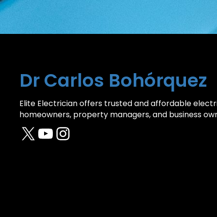
Dr Carlos Bohórquez
Elite Electrician offers trusted and affordable electri
homeowners, property managers, and business own
X
YouTube
Instagram