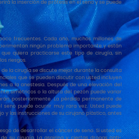
irá la inserción de prótesis en el seno y se puede
 poco frecuentes. Cada año, muchos millones de
experimentan ningún problema importante y están
 que quiera practicarse este tipo de cirugía, sin
os riesgos.
de la cirugía se discute mejor durante la consulta
nciales que se pueden discutir con usted incluyen
ones a la anestesia. Después de una elevación del
te simétricos o la altura del pezón puede variar
zarán posteriormente. La pérdida permanente de
del seno puede ocurrir muy rara vez. Usted puede
o y las instrucciones de su cirujano plástico, antes
esgo de desarrollar el cáncer de seno. Si usted es
e su cirugía. La aspirina y ciertas drogas anti-