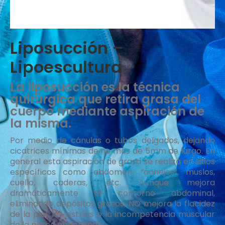
Liposucción –
Lipoescultura
La liposucción es la técnica
quirúrgica que retira grasa del
cuerpo mediante aspiración de
la misma.
Por medio de cánulas o tubos delgados, dejando
cicatrices mínimas de no más de 5mm de largo. En
general esta aspiración de grasa se realiza en sitios
específicos como abdomen, “conejos”, muslos,
cuello, caderas, etc. Aunque mejora
dramáticamente el contorno abdominal,
eliminando depósitos grasos, NO mejora la flacidez
de la piel, las estrías o la incompetencia muscular
de la pared abdominal.