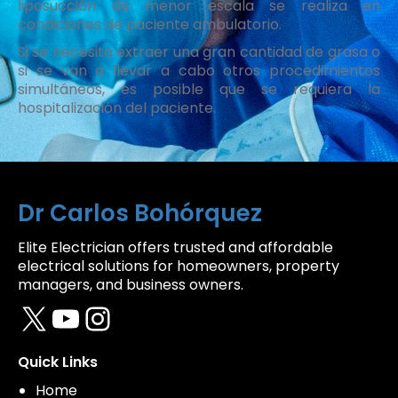
liposucción de menor escala se realiza en
condiciones de paciente ambulatorio.
Si se necesita extraer una gran cantidad de grasa o
si se van a llevar a cabo otros procedimientos
simultáneos, es posible que se requiera la
hospitalización del paciente.
Dr Carlos Bohórquez
Elite Electrician offers trusted and affordable
electrical solutions for homeowners, property
managers, and business owners.
X
YouTube
Instagram
Quick Links
Home