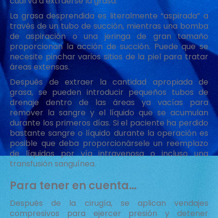
cual va a extraerse la grasa.
La grasa desprendida es literalmente “aspirada” a
través de un tubo de succión, mientras una bomba
de aspiración o una jeringa de gran tamaño
proporcionan la acción de succión. Puede que se
necesite pinchar varios sitios de la piel para tratar
áreas extensas.
Después de extraer la cantidad apropiada de
grasa, se pueden introducir pequeños tubos de
drenaje dentro de las áreas ya vacías para
remover la sangre y el líquido que se acumulan
durante los primeros días. Si el paciente ha perdido
bastante sangre o líquido durante la operación es
posible que deba proporcionársele un reemplazo
de líquidos por vía intravenosa o incluso una
transfusión sanguínea.
Para tener en cuenta…
Después de la cirugía, se aplican vendajes
compresivos para ejercer presión y detener