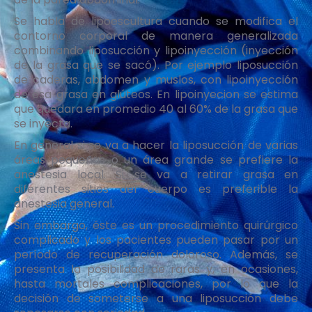
Se habla de lipoescultura cuando se modifica el
contorno corporal de manera generalizada
combinando liposucción y lipoinyección (inyección
de la grasa que se sacó). Por ejemplo liposucción
de caderas, abdomen y muslos, con lipoinyección
de esa grasa en glúteos. En lipoinyecion se estima
que quedara en promedio 40 al 60% de la grasa que
se inyecta.
En general si se va a hacer la liposucción de varias
áreas pequeñas o un área grande se prefiere la
anestesia local. Si se va a retirar grasa en
diferentes sitios del cuerpo es preferible la
anestesia general.
Sin embargo, éste es un procedimiento quirúrgico
complicado y los pacientes pueden pasar por un
período de recuperación doloroso. Además, se
presenta la posibilidad de raras y, en ocasiones,
hasta mortales complicaciones, por lo que la
decisión de someterse a una liposucción debe