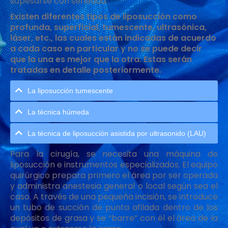
sopesarse con seriedad.
Existen diferentes tipos de liposucción como
profunda, superficial, tumescente, ultrasónica,
láser, etc., las cuales están indicadas de acuerdo
a cada caso en particular y no se puede decir
que la una es mejor que la otra. Estas serán
tratadas en detalle posteriormente.
La liposucción tumescente
La técnica húmeda
La técnica de liposucción asistida por ultrasonido (LAU)
Para la cirugía, se necesita una máquina de
liposucción e instrumentos especializados. El equipo
quirúrgico prepara primero el área por ser operada
y administra anestesia general o local según sea el
caso. A través de una pequeña incisión, se introduce
un tubo de succión de punta afilada dentro de los
depósitos de grasa y se “barre” con él el área de la