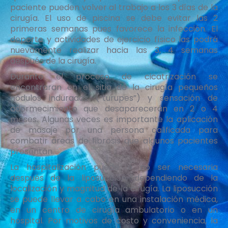
paciente pueden volver al trabajo a los 3 días de la
cirugía. El uso de piscina se debe evitar las 2
primeras semanas pues favorece la infección. El
deporte y actividades de ejercicio físico las podrá
nuevamente realizar hacia las 3, 4 semanas
después de la cirugía.
Durante el proceso de cicatrización se
encontraran en el sitio de la cirugía pequeños
nódulos indurados (“turupes”) y sensación de
adormecimiento que desaparecerán en 2 o 4
meses. Algunas veces es importante la aplicación
de masaje por una persona calificada para
combatir áreas de fibrosis que algunos pacientes
presentan.
La hospitalización puede o no ser necesaria
después de la liposucción, dependiendo de la
localización y magnitud de la cirugía. La liposucción
se puede llevar a cabo en una instalación médica,
en un centro de cirugía ambulatorio o en un
hospital. Por motivos de costo y conveniencia, la