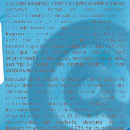
cualquier sangrado y también para ayudar a que se
conserve la forma del área operada.
Ocasionalmente, se asocia la liposucción con un
aumento de peso, pero esto se debe al incremento
de líquido durante la cirugía. Debido a que se retira
la grasa entre el músculo y la piel queda un espacio
vacío que es necesario eliminar. Por eso es
necesario que el paciente salga de cirugía con una
faja que se ha hecho sobre medidas con
anterioridad a la cirugía. Lo recomendable es usar
esa faja 24 horas al día durante mínimo 30 días
después de la cirugía.
Después de la cirugía se espera que el paciente
tenga hinchazón, dolor leve, y moretones. El 1º día
eliminará cúmulos sanguinolentos pudiendo
manchar sus sábanas; esto es normal. El
dolorimiento es transitorio y cede fácilmente con
los analgésicos comunes, los moretones y el edema
mejoran en un 90% a los 15 días de la cirugía. La
recuperación del paciente después de la
liposucción es muy rápida, el 95% de los pacientes